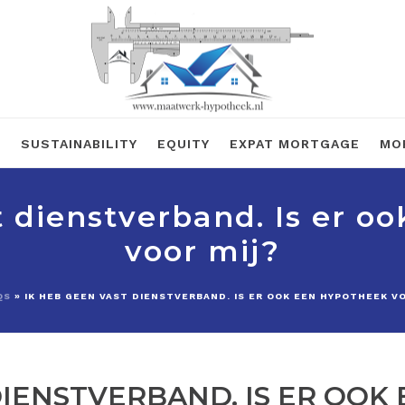
R
SUSTAINABILITY
EQUITY
EXPAT MORTGAGE
MO
t dienstverband. Is er o
voor mij?
QS
»
IK HEB GEEN VAST DIENSTVERBAND. IS ER OOK EEN HYPOTHEEK VO
DIENSTVERBAND. IS ER OO