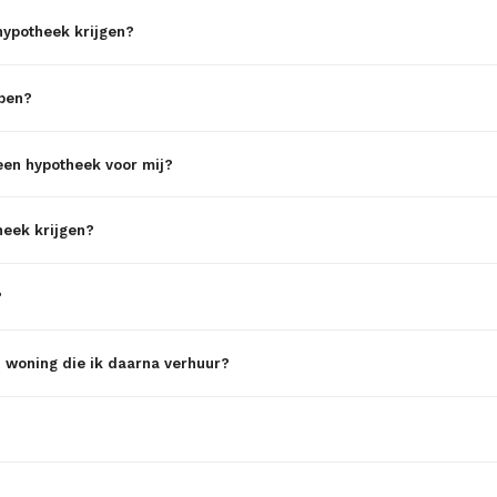
hypotheek krijgen?
open?
 een hypotheek voor mij?
heek krijgen?
?
n woning die ik daarna verhuur?