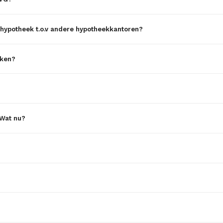
-hypotheek t.o.v andere hypotheekkantoren?
aken?
 Wat nu?