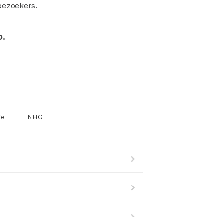
bezoekers.
p.
ge
NHG