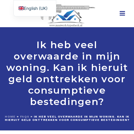
English (UK)
Nederlands
Ik heb veel
overwaarde in mijn
woning. Kan ik hieruit
geld onttrekken voor
consumptieve
bestedingen?
HOME
»
FAQS
»
IK HEB VEEL OVERWAARDE IN MIJN WONING. KAN IK
HIERUIT GELD ONTTREKKEN VOOR CONSUMPTIEVE BESTEDINGEN?