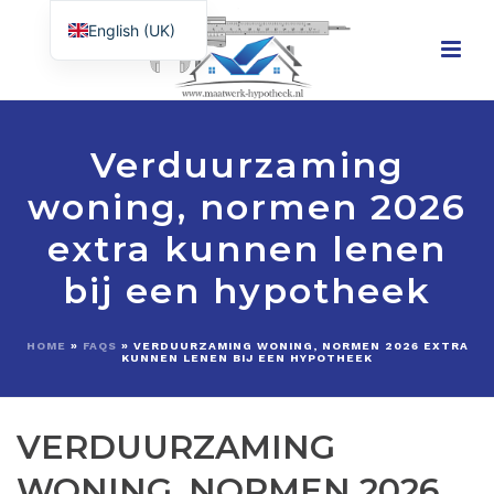
English (UK)
Nederlands
Verduurzaming
woning, normen 2026
extra kunnen lenen
bij een hypotheek
HOME
»
FAQS
»
VERDUURZAMING WONING, NORMEN 2026 EXTRA
KUNNEN LENEN BIJ EEN HYPOTHEEK
VERDUURZAMING
WONING, NORMEN 2026