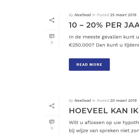
By
Nextlead
In
Posted
25 maart 2019
10 – 20% PER J
In de meeste gevallen kunt 
0
€250.000? Dan kunt u tijdens
READ MORE
By
Nextlead
In
Posted
20 maart 2019
HOEVEEL KAN IK
Wilt u aflossen op uw hypoth
0
bij wijze van spreken niet zom