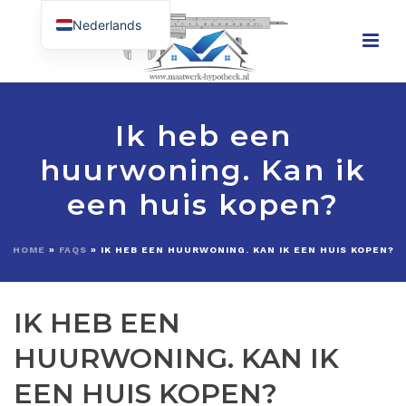
Nederlands
English (UK)
Ik heb een
huurwoning. Kan ik
een huis kopen?
HOME
»
FAQS
»
IK HEB EEN HUURWONING. KAN IK EEN HUIS KOPEN?
IK HEB EEN
HUURWONING. KAN IK
EEN HUIS KOPEN?