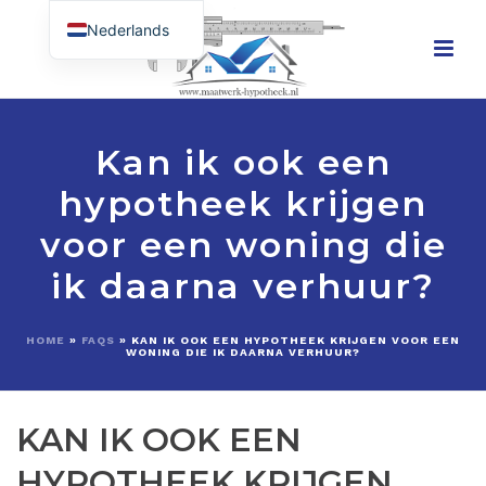
Nederlands
English (UK)
Kan ik ook een
hypotheek krijgen
voor een woning die
ik daarna verhuur?
HOME
»
FAQS
»
KAN IK OOK EEN HYPOTHEEK KRIJGEN VOOR EEN
WONING DIE IK DAARNA VERHUUR?
KAN IK OOK EEN
HYPOTHEEK KRIJGEN