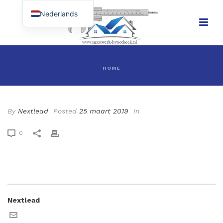
Nederlands
English (UK)
HOME
By
Nextlead
Posted
25 maart 2019
In
0
Nextlead