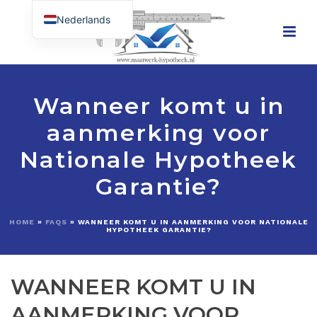
Nederlands
English (UK)
Wanneer komt u in
aanmerking voor
Nationale Hypotheek
Garantie?
HOME
»
FAQS
»
WANNEER KOMT U IN AANMERKING VOOR NATIONALE
HYPOTHEEK GARANTIE?
WANNEER KOMT U IN
AANMERKING VOOR